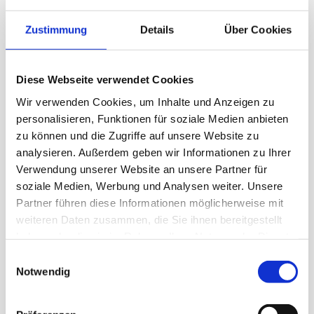
Zustimmung
Details
Über Cookies
2013
Assistenzzahnärztin in freier Praxis in Berlin
Diese Webseite verwendet Cookies
Wir verwenden Cookies, um Inhalte und Anzeigen zu
personalisieren, Funktionen für soziale Medien anbieten
zu können und die Zugriffe auf unsere Website zu
Seit 10/13
analysieren. Außerdem geben wir Informationen zu Ihrer
Zahnärztin in der Praxis Prof. Rosin und
Verwendung unserer Website an unsere Partner für
Partner
soziale Medien, Werbung und Analysen weiter. Unsere
Partner führen diese Informationen möglicherweise mit
weiteren Daten zusammen, die Sie ihnen bereitgestellt
2015
haben oder die sie im Rahmen Ihrer Nutzung der Dienste
gesammelt haben.
E
Promotion
Notwendig
i
n
w